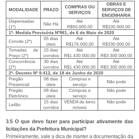
OBRAS E
COMPRAS OU
MODALIDADE
PRAZO
SERVIÇOS DE
SERVIÇOS
ENGENHARIA
Dispensadas
Até
Até
Não Há
(1*)
R$50.000,00
R$100.000,00
1*- Medida Provisória Nº961, de 6 de Maio de 2020
05 dias
Até
Até
Convite (2*)
úteis
R$176.000,00
R$330.000,00
Tomadas de
15 dias
Até
Até
Preço (2*)
corridos
R$1.430.000,00
R$3.300.000,00
Concorrência
30 dias
Até
Até
(2*)
corridos
R$1.430.000,00
R$3.300.000,00
2*- Decreto Nº 9.412, de 18 de Junho de 2020
Pregão
08 dias
Compras e
Não pode
Presencial
úteis
serviço
Pregão
08 dias
Compras e
Não pode
Eletrônico
úteis
serviço
15 dias
VENDA de bens
Não pode
Leilão
corridos
móveis
3.5 O que devo fazer para participar ativamente das
licitações da Prefeitura Municipal?
Primeiramente, vale a dica de manter a documentação da