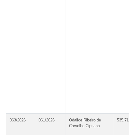
063/2026
061/2026
Odalice Ribeiro de
535.719.3
Carvalho Cipriano