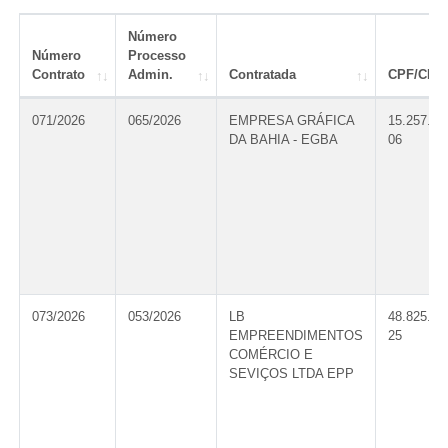
Número
Número
Processo
Contrato
Admin.
Contratada
CPF/CNP
071/2026
065/2026
EMPRESA GRÁFICA
15.257.81
DA BAHIA - EGBA
06
073/2026
053/2026
LB
48.825.49
EMPREENDIMENTOS
25
COMÉRCIO E
SEVIÇOS LTDA EPP