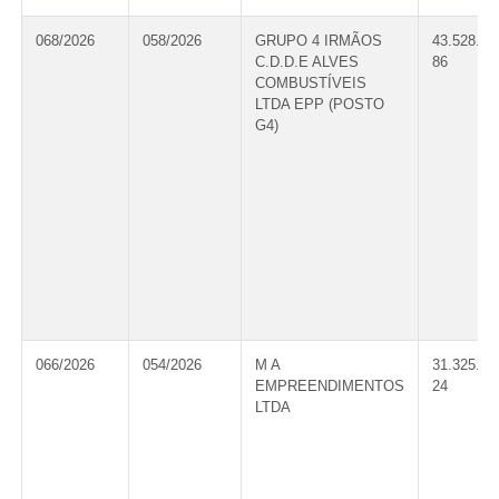
068/2026
058/2026
GRUPO 4 IRMÃOS
43.528.96
C.D.D.E ALVES
86
COMBUSTÍVEIS
LTDA EPP (POSTO
G4)
066/2026
054/2026
M A
31.325.46
EMPREENDIMENTOS
24
LTDA