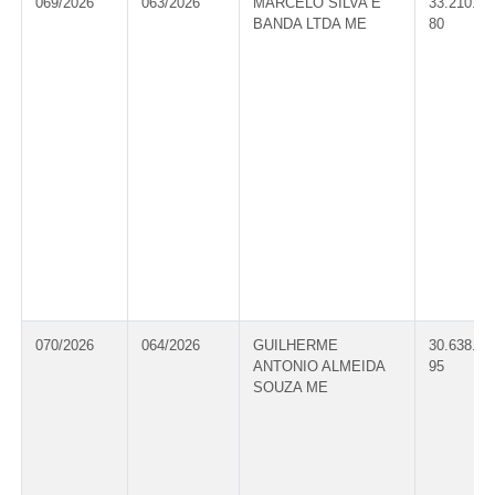
069/2026
063/2026
MARCELO SILVA E
33.210.61
BANDA LTDA ME
80
070/2026
064/2026
GUILHERME
30.638.95
ANTONIO ALMEIDA
95
SOUZA ME