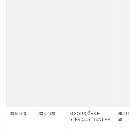
064/2026
037/2026
M SOLUÇÕES E
49.911.54
SERVIÇOS LTDA EPP
50